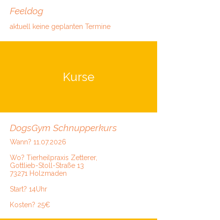
Feeldog
aktuell keine geplanten Termine
Kurse
DogsGym Schnupperkurs
Wann?
11.07.2026
Wo? Tierheilpraxis Zetterer,
Gottlieb-Stoll-Straße 13
73271 Holzmaden
Start? 14Uhr
Kosten? 25€