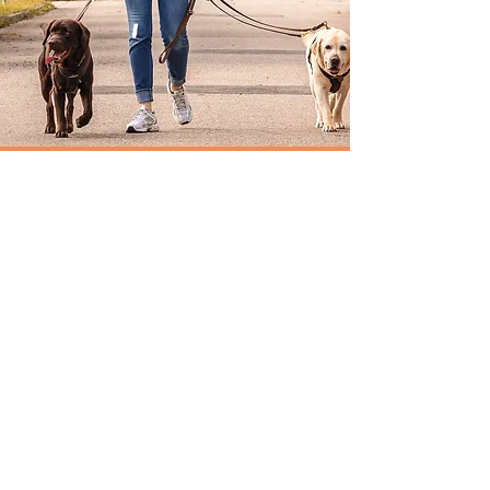
Kontakt
Hast Du ein Anliegen, brauchst Rat
und möchtest Dich mit mir
austauschen? Dann freue ich mich
auf eine Nachricht von Dir.